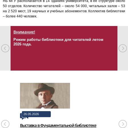
НБ МГУ располагается в 14 зданиях университета, в ее структуре около
50 отделов. Количество читателей – около 54 000, читальных залов – 53
на 2 520 мест, 19 научных и учебных абонементов. Коллектив библиотеки
– более 440 человек.
Внимание!
Пер
Режим работы библиотеки для читателей летом
Памя
2026 года.
26.05.2026
25.05.2
ке
Выставка в Фундаментальной библиотеке
Выстав