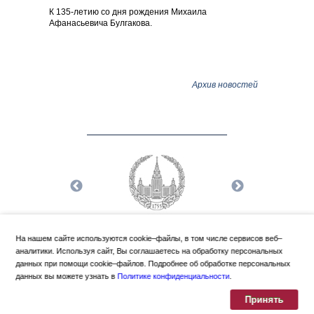
ича
К 135-летию со дня рождения Михаила
К 205-л
Афанасьевича Булгакова.
Чебышёв
Архив новостей
На нашем сайте используются cookie–файлы, в том числе сервисов веб–
аналитики. Используя сайт, Вы соглашаетесь на обработку персональных
данных при помощи cookie–файлов. Подробнее об обработке персональных
данных вы можете узнать в
Политике конфиденциальности
.
Политика конфиденциальности
Москва
,
Ломоносовский просп., 27
Принять
+7 (495) 939-42-42