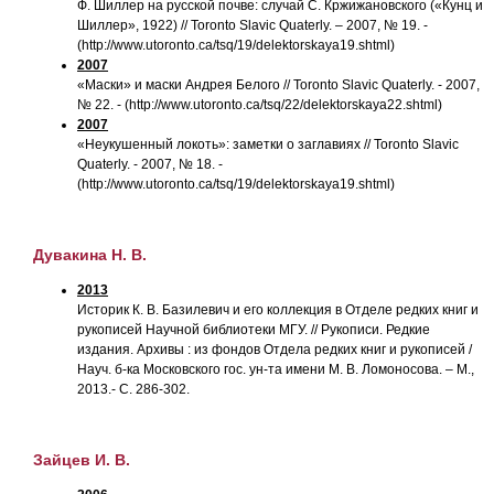
Ф. Шиллер на русской почве: случай С. Кржижановского («Кунц и
Шиллер», 1922) // Toronto Slavic Quaterly. – 2007, № 19. -
(http://www.utoronto.ca/tsq/19/delektorskaya19.shtml)
2007
«Маски» и маски Андрея Белого // Toronto Slavic Quaterly. - 2007,
№ 22. - (http://www.utoronto.ca/tsq/22/delektorskaya22.shtml)
2007
«Неукушенный локоть»: заметки о заглавиях // Toronto Slavic
Quaterly. - 2007, № 18. -
(http://www.utoronto.ca/tsq/19/delektorskaya19.shtml)
Дувакина Н. В.
2013
Историк К. В. Базилевич и его коллекция в Отделе редких книг и
рукописей Научной библиотеки МГУ. // Рукописи. Редкие
издания. Архивы : из фондов Отдела редких книг и рукописей /
Науч. б-ка Московского гос. ун-та имени М. В. Ломоносова. – М.,
2013.- С. 286-302.
Зайцев И. В.