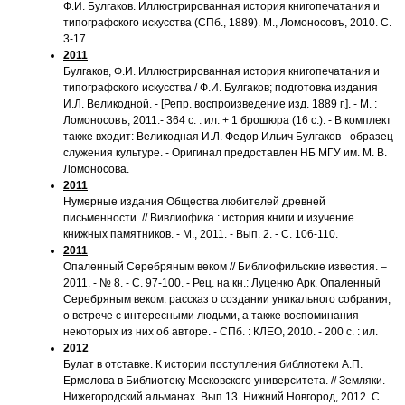
Ф.И. Булгаков. Иллюстрированная история книгопечатания и
типографского искусства (СПб., 1889). М., Ломоносовъ, 2010. С.
3-17.
2011
Булгаков, Ф.И. Иллюстрированная история книгопечатания и
типографского искусства / Ф.И. Булгаков; подготовка издания
И.Л. Великодной. - [Репр. воспроизведение изд. 1889 г.]. - М. :
Ломоносовъ, 2011.- 364 с. : ил. + 1 брошюра (16 с.). - В комплект
также входит: Великодная И.Л. Федор Ильич Булгаков - образец
служения культуре. - Оригинал предоставлен НБ МГУ им. М. В.
Ломоносова.
2011
Нумерные издания Общества любителей древней
письменности. // Вивлиофика : история книги и изучение
книжных памятников. - М., 2011. - Вып. 2. - С. 106-110.
2011
Опаленный Серебряным веком // Библиофильские известия. –
2011. - № 8. - С. 97-100. - Рец. на кн.: Луценко Арк. Опаленный
Серебряным веком: рассказ о создании уникального собрания,
о встрече с интересными людьми, а также воспоминания
некоторых из них об авторе. - СПб. : КЛЕО, 2010. - 200 с. : ил.
2012
Булат в отставке. К истории поступления библиотеки А.П.
Ермолова в Библиотеку Московского университета. // Земляки.
Нижегородский альманах. Вып.13. Нижний Новгород, 2012. С.