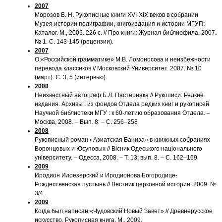
2007
Морозов Б. Н. Рукописные книги XVI-XIX веков в собрании
Музея истории полиграфии, книгоиздания и истории МГУП:
Каталог. М., 2006. 226 с. // Про книги: Журнал библиофила. 2007.
№ 1. С. 143-145 (рецензии).
2007
О «Российской грамматике» М.В. Ломоносова и неизбежности
перевода классиков // Московский Университет. 2007. № 10
(март). С. 3, 5 (интервью).
2008
Неизвестный автограф Б.Л. Пастернака // Рукописи. Редкие
издания. Архивы : из фондов Отдела редких книг и рукописей
Научной библиотеки МГУ : к 60-летию образования Отдела. –
Москва, 2008. – Вып. 8. – С. 256–258
2008
Рукописный роман «Азиатская Баниза» в книжных собраниях
Воронцовых и Юсуповых // Вiсник Одеського нацiонального
унiверситету. – Одесса, 2008. – Т. 13, вып. 8. – С. 162–169
2009
Иродион Илоезерский и Иродионова Богородице-
Рождественская пустынь // Вестник церковной истории. 2009. №
3/4.
2009
Когда был написан «Чудовский Новый Завет» // Древнерусское
искусство. Рукописная книга. М., 2009.