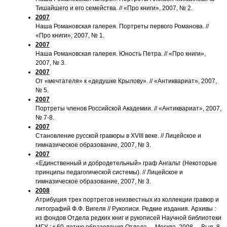
Тишайшего и его семейства. // «Про книги», 2007, № 2.
2007
Наша Романовская галерея. Портреты первого Романова. //
«Про книги», 2007, № 1.
2007
Наша Романовская галерея. Юность Петра. // «Про книги»,
2007, № 3.
2007
От «мечтателя» к «дедушке Крылову». // «Антиквариат», 2007,
№ 5.
2007
Портреты членов Российской Академии. // «Антиквариат», 2007,
№ 7-8.
2007
Становление русской гравюры в XVIII веке. // Лицейское и
гимназическое образование, 2007, № 3.
2007
«Единственный и добродетельный» граф Ангальт (Некоторые
принципы педагогической системы). // Лицейское и
гимназическое образование, 2007, № 3.
2008
Атрибуция трех портретов неизвестных из коллекции гравюр и
литографий Ф.Ф. Вигеля // Рукописи. Редкие издания. Архивы :
из фондов Отдела редких книг и рукописей Научной библиотеки
МГУ : к 60-летию образования Отдела. – Москва, 2008. – Вып. 8.