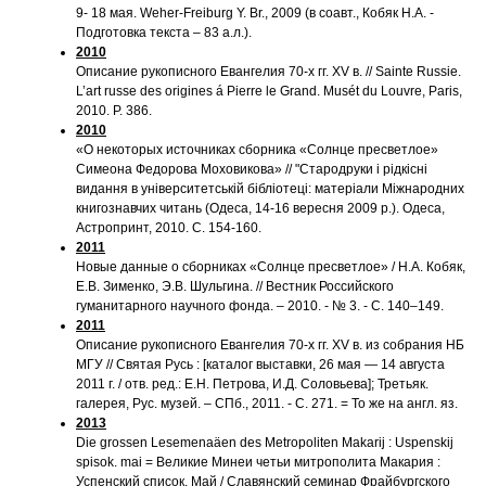
9- 18 мая. Weher-Freiburg Y. Br., 2009 (в соавт., Кобяк Н.А. -
Подготовка текста – 83 а.л.).
2010
Описание рукописного Евангелия 70-х гг. XV в. // Sainte Russie.
L’art russe des origines á Pierre le Grand. Musét du Louvre, Paris,
2010. P. 386.
2010
«О некоторых источниках сборника «Солнце пресветлое»
Симеона Федорова Моховикова» // "Стародруки i рiдкiснi
видання в унiверситетськiй бiблiотецi: матерiали Мiжнародних
книгознавчих читань (Одеса, 14-16 вересня 2009 р.). Одеса,
Астропринт, 2010. С. 154-160.
2011
Новые данные о сборниках «Солнце пресветлое» / Н.А. Кобяк,
Е.В. Зименко, Э.В. Шульгина. // Вестник Российского
гуманитарного научного фонда. – 2010. - № 3. - С. 140–149.
2011
Описание рукописного Евангелия 70-х гг. XV в. из собрания НБ
МГУ // Святая Русь : [каталог выставки, 26 мая — 14 августа
2011 г. / отв. ред.: Е.Н. Петрова, И.Д. Соловьева]; Третьяк.
галерея, Рус. музей. – СПб., 2011. - С. 271. = То же на англ. яз.
2013
Die grossen Lesemenaäen des Metropoliten Makarij : Uspenskij
spisok. mai = Великие Минеи четьи митрополита Макария :
Успенский список. Май / Славянский семинар Фрайбургского