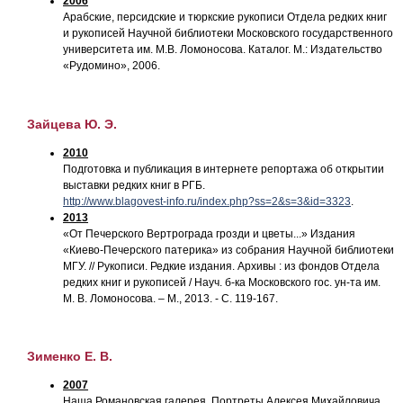
2006
Арабские, персидские и тюркские рукописи Отдела редких книг
и рукописей Научной библиотеки Московского государственного
университета им. М.В. Ломоносова. Каталог. М.: Издательство
«Рудомино», 2006.
Зайцева Ю. Э.
2010
Подготовка и публикация в интернете репортажа об открытии
выставки редких книг в РГБ.
http://www.blagovest-info.ru/index.php?ss=2&s=3&id=3323
.
2013
«От Печерского Вертрограда грозди и цветы...» Издания
«Киево-Печерского патерика» из собрания Научной библиотеки
МГУ. // Рукописи. Редкие издания. Архивы : из фондов Отдела
редких книг и рукописей / Науч. б-ка Московского гос. ун-та им.
М. В. Ломоносова. – М., 2013. - С. 119-167.
Зименко Е. В.
2007
Наша Романовская галерея. Портреты Алексея Михайловича