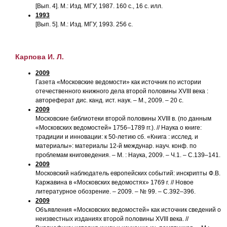
[Вып. 4]. М.: Изд. МГУ, 1987. 160 с., 16 с. илл.
1993
[Вып. 5]. М.: Изд. МГУ, 1993. 256 с.
Карпова И. Л.
2009
Газета «Московские ведомости» как источник по истории
отечественного книжного дела второй половины XVIII века :
автореферат дис. канд. ист. наук. – М., 2009. – 20 с.
2009
Московские библиотеки второй половины XVIII в. (по данным
«Московских ведомостей» 1756–1789 гг.). // Наука о книге:
традиции и инновации: к 50-летию сб. «Книга : исслед. и
материалы»: материалы 12-й междунар. науч. конф. по
проблемам книговедения. – М. : Наука, 2009. – Ч.1. – С.139–141.
2009
Московский наблюдатель европейских событий: инскрипты Ф.В.
Каржавина в «Московских ведомостях» 1769 г. // Новое
литературное обозрение. – 2009. – № 99. – С.392–396.
2009
Объявления «Московских ведомостей» как источник сведений о
неизвестных изданиях второй половины XVIII века. //