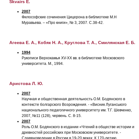
Skvairs E.
2007
Философские сочинения Цицерона в библиотеке М.Н
Муравьева. – «Про книги», № 3, 2007. С.38-42.
Агеева Е. А., Кобяк Н. А., Круглова Т. А., Смилянская Е. Б.
1994
Рукописи Верхокамья XV-XX вв. в библиотеке Московского
университета. М., 1994.
Аристова Л. Ю.
2007
Научная и общественная деятельность О.М. Бодянского в
контексте болгарского Возрождения. - «Висник Луганського
национального педагогичного университету им. Т.Г. Шевченко,
2007, №11 (128), червень. С. 8-15.
2007
Роль О.М. Бодянского в издании «Чтений в обществе истории и
древностей российских при Московском университете. -
Славяноведение в России в 19-20 веках. К 170-летию