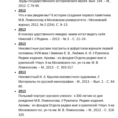
Труды государственного исторического музея. Вып. 194. – М.,
2012. С.76-90.
2012
Что и как увидим мы? К истории создания первого памятника
М.В. Ломоносову в Московском университете. / Московский
журнал, 2012, № 2 (254). С. 9–13.
2013
В поисках царственного имиджа: каким хотел видеть себя
Николай I. // Родина. – 2013. - № 3. - С. 21–24.
2013
Неизвестные русские портреты в эрфуртском журнале первой
половины XVIII века / Зименко Е. В., Любжин А. И. // Рукописи.
Редкие издания. Архивы : из фондов Отдела редких книг и
рукописей / Науч. б-ка Московского гос. ун-та им. М. В.
Ломоносова. – М., 2013. - С. 303-317.
2013
Неизвестный И. А. Крылов неизвестного художника. //
Материалы по русской иконографии. - М., 2013. – Вып. 2. - С. 84-
86.
2013
Польский портрет русского ученого : к 300-летию со дня
рождения М.В. Ломоносова. // Рукописи. Редкие издания.
Архивы : из фондов Отдела редких книг и рукописей / Науч. б-ка
Московского гос. ун-та им. М. В. Ломоносова. – М., 2013. - С. 318-
325.