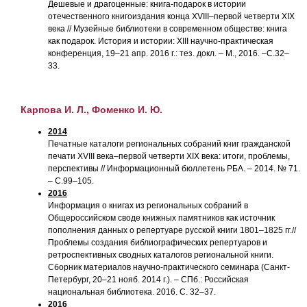
Дешевые и драгоценные: книга-подарок в истории
отечественного книгоиздания конца XVIII–первой четверти XIX
века // Музейные библиотеки в современном обществе: книга
как подарок. История и истории: XIII научно-практическая
конференция, 19–21 апр. 2016 г.: тез. докл. – М., 2016. –С.32–
33.
Карпова И. Л., Фоменко И. Ю.
2014
Печатные каталоги региональных собраний книг гражданской
печати XVIII века–первой четверти XIX века: итоги, проблемы,
перспективы // Информационный бюллетень РБА. – 2014. № 71.
– С.99–105.
2016
Информация о книгах из региональных собраний в
Общероссийском своде книжных памятников как источник
пополнения данных о репертуаре русской книги 1801–1825 гг.//
Проблемы создания библиографических репертуаров и
ретроспективных сводных каталогов региональной книги.
Сборник материалов научно-практического семинара (Санкт-
Петербург, 20–21 нояб. 2014 г.). – СПб.: Российская
национальная библиотека. 2016. С. 32–37.
2016