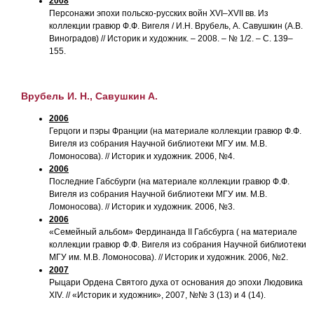
2008
Персонажи эпохи польско-русских войн XVI–XVII вв. Из
коллекции гравюр Ф.Ф. Вигеля / И.Н. Врубель, А. Савушкин (А.В.
Виноградов) // Историк и художник. – 2008. – № 1/2. – С. 139–
155.
Врубель И. Н., Савушкин А.
2006
Герцоги и пэры Франции (на материале коллекции гравюр Ф.Ф.
Вигеля из собрания Научной библиотеки МГУ им. М.В.
Ломоносова). // Историк и художник. 2006, №4.
2006
Последние Габсбурги (на материале коллекции гравюр Ф.Ф.
Вигеля из собрания Научной библиотеки МГУ им. М.В.
Ломоносова). // Историк и художник. 2006, №3.
2006
«Семейный альбом» Фердинанда II Габсбурга ( на материале
коллекции гравюр Ф.Ф. Вигеля из собрания Научной библиотеки
МГУ им. М.В. Ломоносова). // Историк и художник. 2006, №2.
2007
Рыцари Ордена Святого духа от основания до эпохи Людовика
XIV. // «Историк и художник», 2007, №№ 3 (13) и 4 (14).