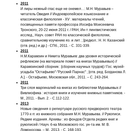
2011
И лиры нежный глас еще не онемел…: М.Н. Муравьев –
читатель Овидия // Индоевропейское языкознание и
классическая филология - XV : материалы чтений,
посвященных памяти профессора Иосифа Моисеевича
Тронского, 20-22 июня 2011 г. / РАН, Ин-т лингвистических
исслед., Науч. совет РАН по классической филологии,
сравнительному изучению яз. и лит. ; [редкол.: Н. Н. Казанский
(отв. ред.) и др.] - СПб., 2011. - С. 331-339.
2011
Н.М.Карамзин и Никита Муравьев: два уровня исторической
рефлексии (на материале помет на книгах Муравьевых) //
Карамзинский сборник : [сборник научных трудов] / Гос. музей-
усадьба "Остафьево"-"Русский Парнас" ; [отв. ред. Богданова Л.
А.]. - Остафьево, Московская обл., 2011. – C. 243-264.
2011
Три слоя маргиналий на книгах из библиотеки Муравьевых //
Вивлиофика : история книги и изучение книжных памятников. -
М., 2011. - Вып. 2. - С.112-122.
2013
Новые сведения о репертуаре русского придворного театра
1770-х гг. из книжного собрания М.Н. Муравьева. // Рукописи.
Редкие издания. Архивы : из фондов Отдела редких книг и
рукописей / Науч. б-ка Московского гос. ун-та им. М. В.
Ломоносова. – М., 2013. - С. 168-193.