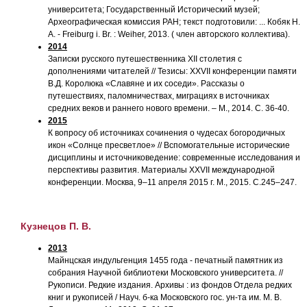
университета; Государственный Исторический музей;
Археографическая комиссия РАН; текст подготовили: ... Кобяк Н.
А. - Freiburg i. Br. : Weiher, 2013. ( член авторского коллектива).
2014
Записки русского путешественника XII столетия с
дополнениями читателей // Тезисы: XXVII конференции памяти
В.Д. Королюка «Славяне и их соседи». Рассказы о
путешествиях, паломничествах, миграциях в источниках
средних веков и раннего нового времени. – М., 2014. С. 36-40.
2015
К вопросу об источниках сочинения о чудесах богородичных
икон «Солнце пресветлое» // Вспомогательные исторические
дисциплины и источниковедение: современные исследования и
перспективы развития. Материалы XXVII международной
конференции. Москва, 9–11 апреля 2015 г. М., 2015. С.245–247.
Кузнецов П. В.
2013
Майнцская индульгенция 1455 года - печатный памятник из
собрания Научной библиотеки Московского университета. //
Рукописи. Редкие издания. Архивы : из фондов Отдела редких
книг и рукописей / Науч. б-ка Московского гос. ун-та им. М. В.