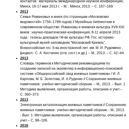
контактов : материалы международной научной конференции,
Минск, 16-17 мая 2013 г. – М. ; Минск, 2013. – С. 167–169.
2013
Семья Романовых и книги (по страницам «Московских
ведомостей» 1756–1789 годов) // Музейные библиотеки в
современном обществе: Романовы и книжная культура XVII-XXI
веков : научно-практическая конференция, 8-11 апреля 2013
года : тезисы докладов / М-во культуры РФ, Гос. историко-
культурный музей-заповедник "Московский Кремль",
Всероссийская гос. б-ка иностранной лит. им. М. И. Рудомино ;
[редкол.: С. А. Костанян (отв. сост.) и др.]. – М., 2013. – С. 42–44.
2013
Словарь терминов к Методическим рекомендациям по
созданию записей на экземпляр в информационно-поисковой
системе «Общероссийский свод книжных памятников» / И. Л.
Карпова, М. Б. Золотова, И. А Руденко // Сохранение книжных
памятников : учебно-методический сборник. – М., 2013. – Вып. 1:
Методика выявления, организация работы, описание и учет.–
С. 360–373.
2013
Электронная каталогизация книжных памятников // Сохранение
книжных памятников : учебно-методический сборник. - М., 2013.
- Вып. 1: Методика выявления, организация работы, описание и
учет.– С. 98–106.
2016