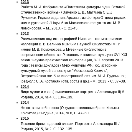
2013
Работа М. И. Фабриканта «Памятники культуры в дни Великой
Отечественной войны» / Зименко Е. В., Матлина С.Е. //
Рукописи. Редкие издания. Архивы : из фондов Отдела редких
книг и рукописей / Науч. б-ка Московского гос. ун-та им. М. В.
Ломоносова. – М., 2013. - С. 21-45.
2013
Размышления над иконографией Николая I (по материалам
коллекции В. В. Величко в ОРКиР Научной библиотеки МГУ
имени М. В. Ломоносова. // Музейные библиотеки в
современном обществе: Романовы и книжная культура XVII-XXI
веков : научно-практическая конференция, 8-11 апреля 2013
года : тезисы докладов / М-во культуры РФ, Гос. историко-
культурный музей-заповедник "Московский Кремль",
Всероссийская гос. б-ка иностранной лит. им. М. И. Рудомино ;
[редкол.: С. А. Костанян (отв. сост.) и др.]. - М., 2013. - С. 37–38.
2014
Лицо чужое и свое (прижизненные портреты Александра II) //
Родина, 2014, № 4. С. 134–139.
2014
Не сотвори себе героя (О художественном образе Козьмы
Крючкова) // Родина, 2014, № 8, С. 47–50.
2015
Тяжелое бремя царской власти. Портреты Александра III. /
Родина, 2015, № 2. С. 132–135.