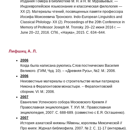
Издания Гомера в библиотеке М. Н. и Н. М. Муравьевых. —
Индоевропейское языкознание и классическая филология —
XX (2). Материалы чтений, посвященных памяти профессора
Иосифа Моисеевича Тронского. Indo-European Linguistics and
Classical Philology- XX (2). Proceedings of the 20th Conference in
Memory of Professor Joseph M. Tronsky. 20–22 июня 2016 г. —
June 20–22, 2016. СПб., «Наука», 2015. С. 634–644.
Лифшиц А. Л.
2006
Когда была написана рукопись Слов постнических Василия
Великого. (ГИМ, Чуд. 10). – «Древняя Русь», №2. М.: 2006.
2006
Неизвестные материалы о строительстве кельи патриарха
Никона в Ферапонтовом монастыре. – Ферапонтовский
сборник. VI. М.: 2006.
2007
Евангелие Успенского собора Московского Кремля //
Православная энциклопедия. Т. XVI. М.: Православная
энциклопедия, 2007. С. 688-689. (совместно с Е.Я. Осташенко).
2007
История азиатской княжны Яйвены, королевы Мексической //
Про книги: Журнал библиофила. 2007. № 2. С. 11-17 (интервью).