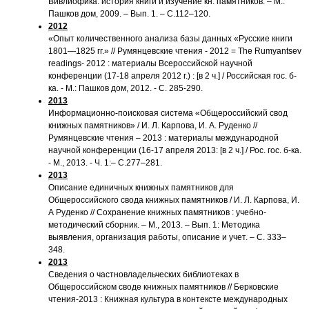
Вивлиофика: история книги и изучение кн. памятников. – М.:
Пашков дом, 2009. – Вып. 1. – С.112–120.
2012
«Опыт количественного анализа базы данных «Русские книги
1801—1825 гг.» // Румянцевские чтения - 2012 = The Rumyantsev
readings- 2012 : материалы Всероссийской научной
конференции (17-18 апреля 2012 г.) : [в 2 ч.] / Российская гос. б-
ка. - М.: Пашков дом, 2012. - С. 285-290.
2013
Информационно-поисковая система «Общероссийский свод
книжных памятников» / И. Л. Карпова, И. А. Руденко //
Румянцевские чтения – 2013 : материалы международной
научной конференции (16-17 апреля 2013: [в 2 ч.] / Рос. гос. б-ка.
- М., 2013. - Ч. 1:– С.277–281.
2013
Описание единичных книжных памятников для
Общероссийского свода книжных памятников / И. Л. Карпова, И.
А Руденко // Сохранение книжных памятников : учебно-
методический сборник. – М., 2013. – Вып. 1: Методика
выявления, организация работы, описание и учет. – С. 333–
348.
2013
Сведения о частновладельческих библиотеках в
Общероссийском своде книжных памятников // Берковские
чтения-2013 : Книжная культура в контексте международных