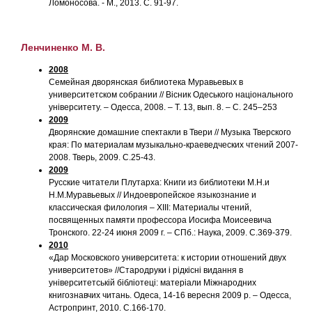
Ломоносова. - М., 2013. С. 91-97.
Ленчиненко М. В.
2008
Семейная дворянская библиотека Муравьевых в
университетском собрании // Вiсник Одеського нацiонального
унiверситету. – Одесса, 2008. – Т. 13, вып. 8. – С. 245–253
2009
Дворянские домашние спектакли в Твери // Музыка Тверского
края: По материалам музыкально-краеведческих чтений 2007-
2008. Тверь, 2009. С.25-43.
2009
Русские читатели Плутарха: Книги из библиотеки М.Н.и
Н.М.Муравьевых // Индоевропейское языкознание и
классическая филология – XIII: Материалы чтений,
посвященных памяти профессора Иосифа Моисеевича
Тронского. 22-24 июня 2009 г. – СПб.: Наука, 2009. С.369-379.
2010
«Дар Московского университета: к истории отношений двух
университетов» //Стародруки i рiдкiснi видання в
унiверситетськiй бiблiотецi: матерiали Мiжнародних
книгознавчих читань. Одеса, 14-16 вересня 2009 р. – Одесса,
Астропринт, 2010. С.166-170.