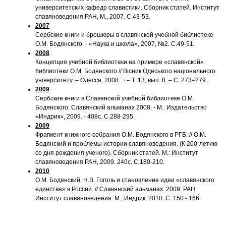
университетских кафедр славистики. Сборник статей. Институт
славяноведения РАН, М., 2007. С.43-53.
2007
Сербские книги и брошюры в славянской учебной библиотеке
О.М. Бодянского. - «Наука и школа», 2007, №2. С.49-51.
2008
Концепция учебной библиотеки на примере «славянской»
библиотеки О.М. Бодянского // Вiсник Одеського нацiонального
унiверситету. – Одесса, 2008. ¬ – Т. 13, вып. 8. – С. 273–279.
2009
Сербские книги в Славянской учебной библиотеке О.М.
Бодянского. Славянский альманах 2008. - М.: Издательство
«Индрик», 2009. - 408с. С.288-295.
2009
Фрагмент книжного собрания О.М. Бодянского в РГБ. // О.М.
Бодянский и проблемы истории славяноведения. (К 200-летию
со дня рождения ученого). Сборник статей. М.: Институт
славяноведения РАН, 2009. 240с. С.180-210.
2010
О.М. Бодянский, Н.В. Гоголь и становление идеи «славянского
единства» в России. // Славянский альманах. 2009. РАН
Институт славяноведения. М., Индрик, 2010. С. 150 - 166.