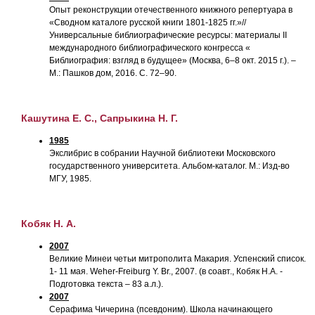
Опыт реконструкции отечественного книжного репертуара в
«Сводном каталоге русской книги 1801-1825 гг.»//
Универсальные библиографические ресурсы: материалы II
международного библиографического конгресса «
Библиография: взгляд в будущее» (Москва, 6–8 окт. 2015 г.). –
М.: Пашков дом, 2016. С. 72–90.
Кашутина Е. С., Сапрыкина Н. Г.
1985
Экслибрис в собрании Научной библиотеки Московского
государственного университета. Альбом-каталог. М.: Изд-во
МГУ, 1985.
Кобяк Н. А.
2007
Великие Минеи четьи митрополита Макария. Успенский список.
1- 11 мая. Weher-Freiburg Y. Br., 2007. (в соавт., Кобяк Н.А. -
Подготовка текста – 83 а.л.).
2007
Серафима Чичерина (псевдоним). Школа начинающего