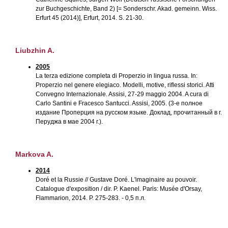
zur Buchgeschichte, Band 2) [= Sonderschr. Akad. gemeinn. Wiss.
Erfurt 45 (2014)], Erfurt, 2014. S. 21-30.
Liubzhin A.
2005
La terza edizione completa di Properzio in lingua russa. In:
Properzio nel genere elegiaco. Modelli, motive, riflessi storici. Atti
Convegno Internazionale. Assisi, 27-29 maggio 2004. A cura di
Carlo Santini e Fracesco Santucci. Assisi, 2005. (3-е полное
издание Проперция на русском языке. Доклад, прочитанный в г.
Перуджа в мае 2004 г.).
Markova A.
2014
Doré et la Russie // Gustave Doré. L'imaginaire au pouvoir.
Catalogue d'exposition / dir. P. Kaenel. Paris: Musée d'Orsay,
Flammarion, 2014. P. 275-283. - 0,5 п.л.