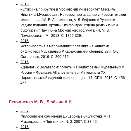
2013
«Стихи на прибытие в Московский университет Михайлы
Никитича Муравьева» : Неизвестное издание университетской
типографии / М. В. Ленчиненко, А. Л. Лифшиц // Рукописи.
Редкие издания. Архивы : из фондов Отдела редких книг и
рукописей / Науч. б-ка Московского гос. ун-та им. М. В.
Ломоносова. – М., 2013. С. 1326-329.
2016
Историософия в маргиналиях: полемика на книгах из
библиотеки Муравьевых // Карамзинский сборник. Вып. 5-6.
Остафьево, 2016. С. 200-215.
2016
«Диалог» с Вольтером: пометы на книгах семьи Муравьевых //
Россия – Франция. Alliance культур. Материалы XXII
Царскосельской научной конференции. Ч.1. СПб., 2016. С. 456-
466.
Ленчиненко М. В., Любжин А.И.
2007
Философские сочинения Цицерона в библиотеке М.Н
Муравьева. – «Про книги», № 3, 2007. С.38-42.
2016