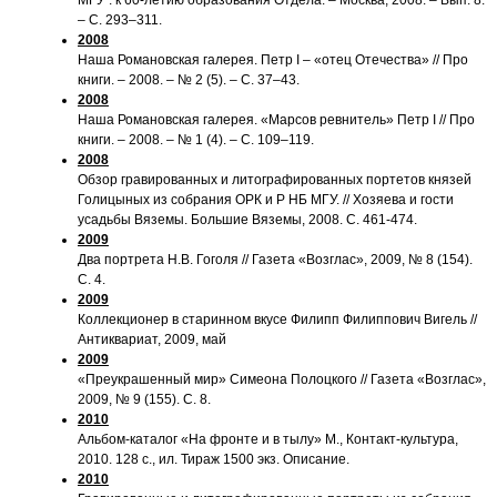
– С. 293–311.
2008
Наша Романовская галерея. Петр I – «отец Отечества» // Про
книги. – 2008. – № 2 (5). – С. 37–43.
2008
Наша Романовская галерея. «Марсов ревнитель» Петр I // Про
книги. – 2008. – № 1 (4). – С. 109–119.
2008
Обзор гравированных и литографированных портетов князей
Голицыных из собрания ОРК и Р НБ МГУ. // Хозяева и гости
усадьбы Вяземы. Большие Вяземы, 2008. С. 461-474.
2009
Два портрета Н.В. Гоголя // Газета «Возглас», 2009, № 8 (154).
С. 4.
2009
Коллекционер в старинном вкусе Филипп Филиппович Вигель //
Антиквариат, 2009, май
2009
«Преукрашенный мир» Симеона Полоцкого // Газета «Возглас»,
2009, № 9 (155). С. 8.
2010
Альбом-каталог «На фронте и в тылу» М., Контакт-культура,
2010. 128 с., ил. Тираж 1500 экз. Описание.
2010