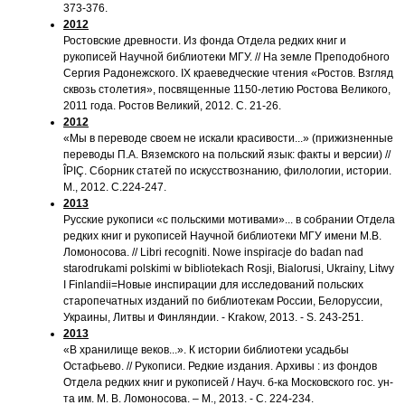
373-376.
2012
Ростовские древности. Из фонда Отдела редких книг и
рукописей Научной библиотеки МГУ. // На земле Преподобного
Сергия Радонежского. IX краеведческие чтения «Ростов. Взгляд
сквозь столетия», посвященные 1150-летию Ростова Великого,
2011 года. Ростов Великий, 2012. С. 21-26.
2012
«Мы в переводе своем не искали красивости...» (прижизненные
переводы П.А. Вяземского на польский язык: факты и версии) //
ÎPIÇ. Сборник статей по искусствознанию, филологии, истории.
М., 2012. С.224-247.
2013
Русские рукописи «с польскими мотивами»... в собрании Отдела
редких книг и рукописей Научной библиотеки МГУ имени М.В.
Ломоносова. // Libri recogniti. Nowe inspiracje do badan nad
starodrukami polskimi w bibliotekach Rosji, Bialorusi, Ukrainy, Litwy
I Finlandii=Новые инспирации для исследований польских
старопечатных изданий по библиотекам России, Белоруссии,
Украины, Литвы и Финляндии. - Krakow, 2013. - S. 243-251.
2013
«В хранилище веков...». К истории библиотеки усадьбы
Остафьево. // Рукописи. Редкие издания. Архивы : из фондов
Отдела редких книг и рукописей / Науч. б-ка Московского гос. ун-
та им. М. В. Ломоносова. – М., 2013. - С. 224-234.