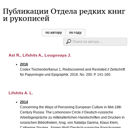
Публикации Отдела редких книг
и рукописей
по автору
по году
Ast R., Lifshits A., Lougovaya J.
2016
Codex Tischendorfianus 1, Rediscovered and Revisited // Zeitschrift
für Papyrologie und Epigraphik. 2016. No. 200. P. 141-160.
Lifshits A. L.
2014
Concerning the Ways of Perceiving European Culture in Mid-18th
Century Russia: The Lomonosov Circle // Deutsch-russische
Arbeitsgespräche zu mittelalterlichen Handschriften und Drucken in
russischen Bibliotheken, hrsg. von Natalija Ganina, Klaus Klein,
Catherine Squires, Jürgen Wolf (Deutsch-russische Forschungen