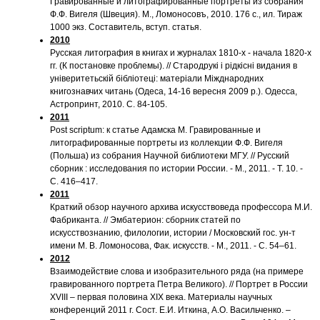
Гравированные и литографированные портреты из собрания
Ф.Ф. Вигеля (Швеция). М., Ломоносовъ, 2010. 176 с., ил. Тираж
1000 экз. Составитель, вступ. статья.
2010
Русская литография в книгах и журналах 1810-х - начала 1820-х
гг. (К постановке проблемы). // Стародрукi i рiдкicнi видания в
унiверитетьскiй бiблiотецi: матерiали Мiжднародних
книгознавчих читань (Одеса, 14-16 вересня 2009 р.). Одесса,
Астропринт, 2010. С. 84-105.
2011
Post scriptum: к статье Адамска М. Гравированные и
литографированные портреты из коллекции Ф.Ф. Вигеля
(Польша) из собрания Научной библиотеки МГУ. // Русский
сборник : исследования по истории России. - М., 2011. - Т. 10. -
С. 416–417.
2011
Краткий обзор научного архива искусствоведа профессора М.И.
Фабриканта. // Эмбатерион: сборник статей по
искусствознанию, филологии, истории / Московский гос. ун-т
имени М. В. Ломоносова, Фак. искусств. - М., 2011. - С. 54–61.
2012
Взаимодействие слова и изобразительного ряда (на примере
гравированного портрета Петра Великого). // Портрет в России
XVIII – первая половина XIX века. Материалы научных
конференций 2011 г. Сост. Е.И. Иткина, А.О. Васильченко. –