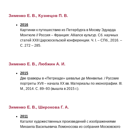
Зименко Е. В., Кузнецов П. В.
2016
Картинки к путешествию из Петербурга в Москву Эдуарда
Монтюле // Россия – Франция: Alliance культур. Сб. научных
статей XXII Царскосельской конференции. Ч. I. – СПб., 2016. –
С. 272 – 285.
Зименко Е. В., Любжин А. И.
2015
Две гравюры в «Петреаде» шевалье де Менвилье. / Русские
портреты XVII – начала XX вв. Материалы по иконографии. III.
М., 2014. С. 89–93 (вышла в 2015 г.).
Зименко Е. В., Широкова Г. А.
2011
Каталог художественных произведений с изображениями
Михаила Васильевича Ломоносова из собрания Московского