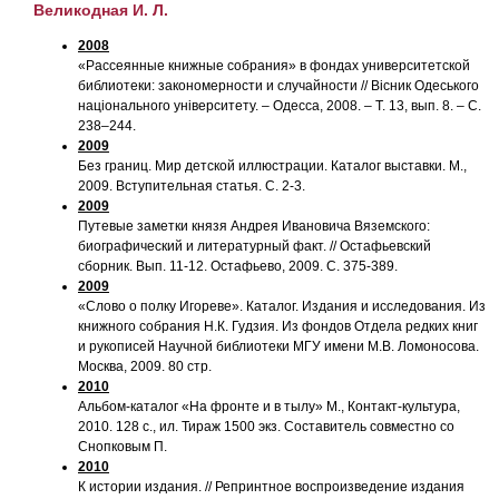
Великодная И. Л.
2008
«Рассеянные книжные собрания» в фондах университетской
библиотеки: закономерности и случайности // Вiсник Одеського
нацiонального унiверситету. – Одесса, 2008. – Т. 13, вып. 8. – С.
238–244.
2009
Без границ. Мир детской иллюстрации. Каталог выставки. М.,
2009. Вступительная статья. С. 2-3.
2009
Путевые заметки князя Андрея Ивановича Вяземского:
биографический и литературный факт. // Остафьевский
сборник. Вып. 11-12. Остафьево, 2009. С. 375-389.
2009
«Слово о полку Игореве». Каталог. Издания и исследования. Из
книжного собрания Н.К. Гудзия. Из фондов Отдела редких книг
и рукописей Научной библиотеки МГУ имени М.В. Ломоносова.
Москва, 2009. 80 стр.
2010
Альбом-каталог «На фронте и в тылу» М., Контакт-культура,
2010. 128 с., ил. Тираж 1500 экз. Составитель совместно со
Снопковым П.
2010
К истории издания. // Репринтное воспроизведение издания