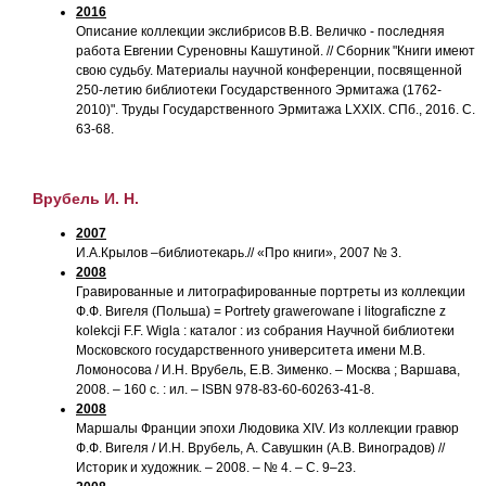
2016
Описание коллекции экслибрисов В.В. Величко - последняя
работа Евгении Суреновны Кашутиной. // Сборник "Книги имеют
свою судьбу. Материалы научной конференции, посвященной
250-летию библиотеки Государственного Эрмитажа (1762-
2010)". Труды Государственного Эрмитажа LXXIX. СПб., 2016. С.
63-68.
Врубель И. Н.
2007
И.А.Крылов –библиотекарь.// «Про книги», 2007 № 3.
2008
Гравированные и литографированные портреты из коллекции
Ф.Ф. Вигеля (Польша) = Portrety grawerowane i litograficzne z
kolekcji F.F. Wigla : каталог : из собрания Научной библиотеки
Московского государственного университета имени М.В.
Ломоносова / И.Н. Врубель, Е.В. Зименко. – Москва ; Варшава,
2008. – 160 с. : ил. – ISBN 978-83-60-60263-41-8.
2008
Маршалы Франции эпохи Людовика XIV. Из коллекции гравюр
Ф.Ф. Вигеля / И.Н. Врубель, А. Савушкин (А.В. Виноградов) //
Историк и художник. – 2008. – № 4. – С. 9–23.