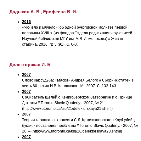
Дадыкин А. В., Ерофеева В. И.
2016
«Чючело и мячело»: об одной рукописной молитве первой
половины XVIII в. (из фондов Отдела редких книг и рукописей
Научной библиотеки МГУ им. М.В. Ломоносова) // Живая
старина. 2016. № 3 (91). С. 6-8.
Делекторская И. Б.
2007
Слово как судьба: «Маски» Андрея Белого // Сборник статей в
честь 60-летия И.В. Кондакова.- М., 2007. С. 133-143.
2007
Собиратель Щелей о Кенигсбергском Затворнике и о Принце
Датском // Toronto Slavic Quaterly. - 2007, № 21. -
(http://www.utoronto.ca/tsq/21/delektorskaya21.shtml)
2007
Теория карнавала в повести С.Д. Кржижановского «Клуб убийц
букв»: к постановке проблемы // Toronto Slavic Quaterly. - 2007, №
20. – (http://www.utoronto.ca/tsq/20/delektorskaya20.shtml)
2007