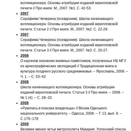
коллекционера. Основы атрибуции изданий кирилловской
печати // Про книги. М., 2007. №1. С. 42-53.
2007
Серафима Чичерина (псевдоним). Школа начинающего
коллекционера. Основы атрибуции изданий кирилловской
печати. Статья 2 // Про книги. М., 2007. №2. С. 22-29.
2007
Серафима Чичерина (псевдоним). Школа начинающего
коллекционера. Основы атрибуции изданий кирилловской
печати. Статья 3 // Про книги. М., 2007. №3. С. 20-27.
2008
О научном значении книжных памятников, полученных НБ МГУ
из археографических экспедиций // Традиционная книга и
культура позднего русского средневековья. – Ярославль, 2008. –
Ч. 1. – С. 53–62
2008
Школа начинающего коллекционера. Основы атрибуции
изданий кирилловской печати. Статья 3 // Про книги. – 2008. –
№ 1 (4). – С. 28–33
2008
«Рукопись в поисках владельца» // Вiсник Одеського
нацiонального унiверситету. – Одесса, 2008. – Т. 13, вып. 8. –
С.170–178
2009
Великие минеи четьи митрополита Макария. Успенский список.