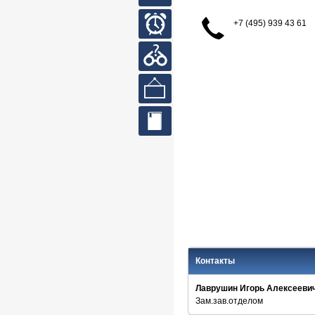
кабинет
+7 (495) 939 43 61
Часы
работы
Вопросы
и ответы
Выставки
Сайты
библиотек
Контакты
Лаврушин Игорь Алексееви
Зам.зав.отделом