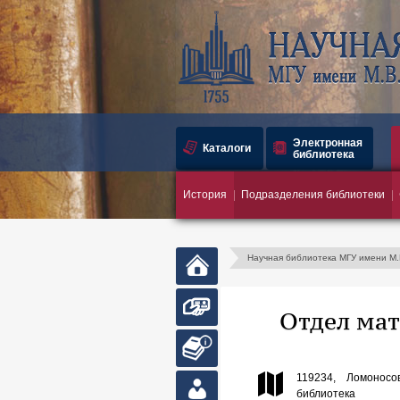
Электронная
Каталоги
библиотека
История
Подразделения библиотеки
Научная библиотека МГУ имени М
Главная
страница
Запись в
Отдел мат
библиотеку
Абонемент
119234, Ломоносо
Личный
библиотека