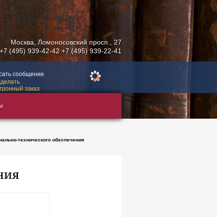
Москва
,
Ломоносовский просп., 27
+7 (495) 939-42-42
+7 (495) 939-22-41
сать сообщение
сделать
тронный заказ
ы
иально-технического обеспечения
ния