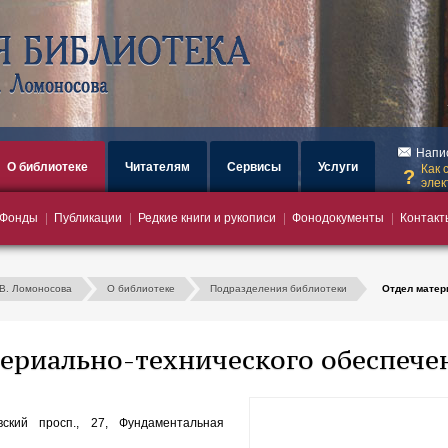
загрузка
Напи
О библиотеке
Читателям
Сервисы
Услуги
Как 
элек
Фонды
Публикации
Редкие книги и рукописи
Фонодокументы
Контакт
.В. Ломоносова
О библиотеке
Подразделения библиотеки
Отдел матер
ериально-технического обеспече
вский просп., 27, Фундаментальная