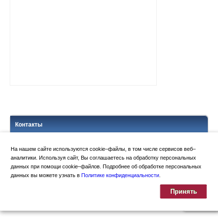
Контакты
На нашем сайте используются cookie–файлы, в том числе сервисов веб–
аналитики. Используя сайт, Вы соглашаетесь на обработку персональных
Политика конфиденциальности
данных при помощи cookie–файлов. Подробнее об обработке персональных
Москва
,
Ломоносовский просп., 27
данных вы можете узнать в
Политике конфиденциальности
.
+7 (495) 939-42-42
+7 (495) 939-22-41
Принять
Копицентр