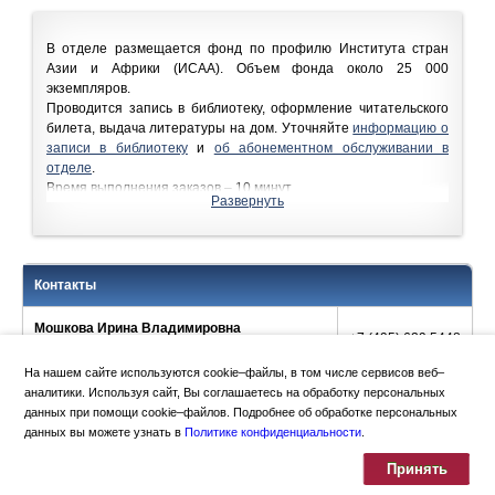
В отделе размещается фонд по профилю Института стран
Азии и Африки (ИСАА). Объем фонда около 25 000
экземпляров.
Проводится запись в библиотеку, оформление читательского
билета, выдача литературы на дом.
Уточняйте
информацию о
записи в библиотеку
и
об абонементном обслуживании в
отделе
.
Время выполнения заказов – 10 минут.
Развернуть
Срок пользования учебной литературой – 1 семестр или
учебный год. Срок пользования научной и художественной
литературой – до 2-х месяцев.
В отделе есть зал для индивидуальных занятий, которым
Контакты
могут пользоваться все читатели Научной библиотеки МГУ
(комн. № 144)
Мошкова Ирина Владимировна
+7 (495) 629 5448
Зав.отделом
На нашем сайте используются cookie–файлы, в том числе сервисов веб–
аналитики. Используя сайт, Вы соглашаетесь на обработку персональных
данных при помощи cookie–файлов. Подробнее об обработке персональных
данных вы можете узнать в
Политике конфиденциальности
.
Политика конфиденциальности
Москва
,
Ломоносовский просп., 27
Принять
+7 (495) 939-42-42