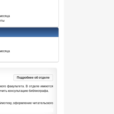
 месяца
ыты
 месяца
Подробнее об отделе
кого факультета. В отделе имеются
учить консультацию библиографа.
блиотеку, оформление читательского
ются в первый рабочий день.