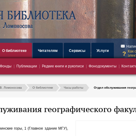
загрузка
Напи
О библиотеке
Читателям
Сервисы
Услуги
Как 
элек
Фонды
Публикации
Редкие книги и рукописи
Фонодокументы
Контакт
.В. Ломоносова
О библиотеке
Часы работы
Отдел обслуживания геогр
луживания географического факу
нинские горы, 1 (Главное здание МГУ),