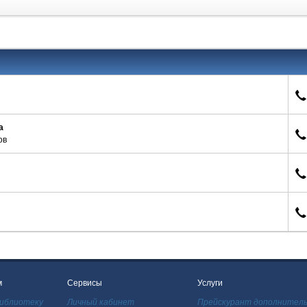
рабочих дней.
а
ов
м
Сервисы
Услуги
библиотеку
Личный кабинет
Прейскурант дополнитель