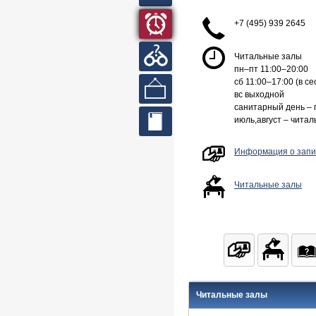
кабинет
+7 (495) 939 2645
Часы
работы
Вопросы
Читальные залы
и ответы
пн–пт 11:00–20:00
сб 11:00–17:00 (в се
Выставки
вс выходной
санитарный день – 
июль,август – чита
Сайты
библиотек
Информация о запис
Читальные залы
Читальные залы