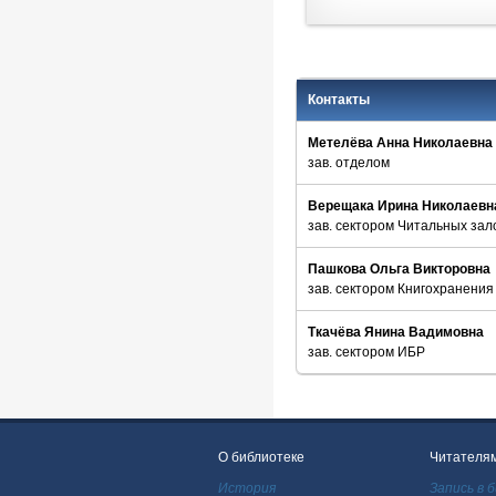
Срок хранения заказов – 5 
Контакты
Метелёва Анна Николаевна
зав. отделом
Верещака Ирина Николаевн
зав. сектором Читальных зал
Пашкова Ольга Викторовна
зав. сектором Книгохранения
Ткачёва Янина Вадимовна
зав. сектором ИБР
О библиотеке
Читателя
История
Запись в 