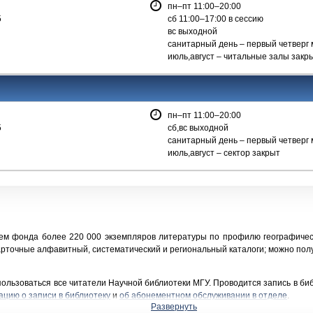
пн–пт 11:00–20:00
5
сб 11:00–17:00 в сессию
вс выходной
санитарный день – первый четверг
июль,август – читальные залы закр
пн–пт 11:00–20:00
5
сб,вс выходной
санитарный день – первый четверг
июль,август – сектор закрыт
ъем фонда более 220 000 экземпляров литературы по профилю географичес
арточные алфавитный, систематический и региональный каталоги; можно пол
пользоваться все читатели Научной библиотеки МГУ.
Проводится запись в би
цию о записи в библиотеку
и
об абонементном обслуживании в отделе
.
Развернуть
т 5 до 30 минут. Заказы, сделанные в пн–пт после 16:00, в субботу, выполня