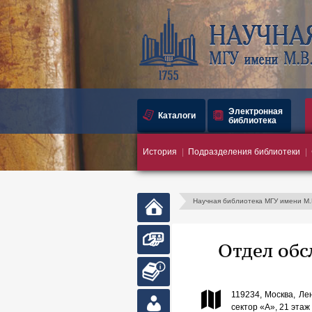
Электронная
Каталоги
библиотека
История
Подразделения библиотеки
Научная библиотека МГУ имени М
Главная
страница
Запись в
Отдел обс
библиотеку
Абонемент
119234, Москва, Ле
Личный
сектор «А», 21 этаж