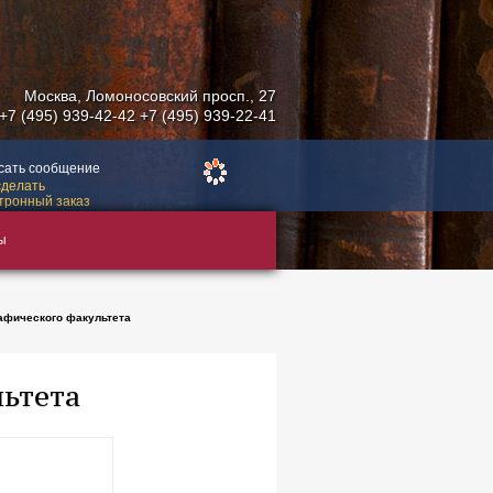
Москва
,
Ломоносовский просп., 27
+7 (495) 939-42-42
+7 (495) 939-22-41
сать сообщение
сделать
тронный заказ
ы
афического факультета
льтета