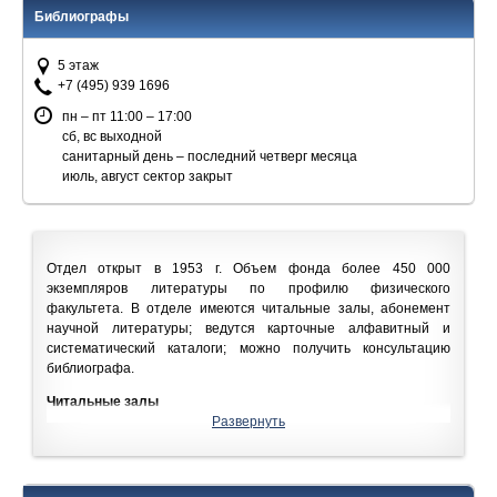
Библиографы
5 этаж
+7 (495) 939 1696
пн – пт 11:00 – 17:00
сб, вс выходной
санитарный день – последний четверг месяца
июль, август сектор закрыт
Отдел открыт в 1953 г. Объем фонда более 450 000
экземпляров литературы по профилю физического
факультета. В отделе имеются читальные залы, абонемент
научной литературы; ведутся карточные алфавитный и
систематический каталоги; можно получить консультацию
библиографа.
Читальные залы
Читальными залами могут пользоваться все читатели Научной
Развернуть
библиотеки МГУ. Время выполнения заказов от 5 минут до 1
часа. Заказы, сделанные в пн
–
пт после 16:45, в субботу,
выполняются в первый рабочий день. Срок хранения заказов -