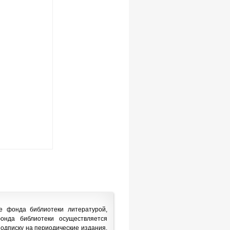
е фонда библиотеки литературой,
онда библиотеки осуществляется
одписку на периодические издания,