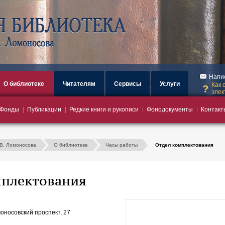
загрузка
Напи
О библиотеке
Читателям
Сервисы
Услуги
Как 
элек
Фонды
Публикации
Редкие книги и рукописи
Фонодокументы
Контакт
.В. Ломоносова
О библиотеке
Часы работы
Отдел комплектования
мплектования
оносовский проспект, 27