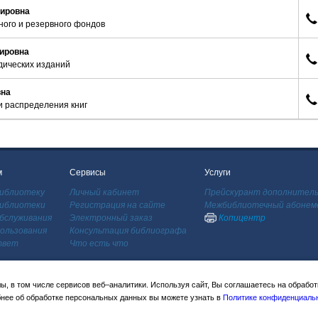
ировна
ого и резервного фондов
ировна
дических изданий
вна
и распределения книг
м
Сервисы
Услуги
библиотеку
Личный кабинет
Прейскурант дополнитель
иблиотеки
Регистрация на сайте
Межбиблиотечный абонем
бслуживания
Электронный заказ
Копицентр
ользования
Консультация библиографа
твет
Что есть что
, в том числе сервисов веб–аналитики. Используя сайт, Вы соглашаетесь на обрабо
нее об обработке персональных данных вы можете узнать в
Политике конфиденциаль
 Ломоносова (НБ МГУ)©