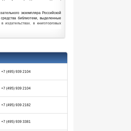
зательного экземпляра Российской
 средства библиотеки, выделенные
 издательствах, в книготорговых
ателей, из других источников.
виде пожертвований, закупается в
 изданий.
+7 (495) 939 2104
отекстовым и реферативным базам
ия занимается совместно с отделом
+7 (495) 939 2104
+7 (495) 939 2182
+7 (495) 939 3381