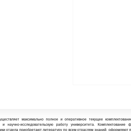
уществляет максимально полное и оперативное текущее комплектовани
 и научно-исследовательскую работу университета. Комплектование ф
ики отдела приобретают литературу по всем отраслям знаний, оформляют п