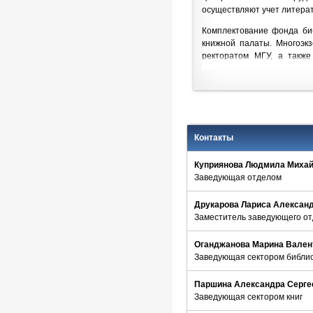
осуществляют учет литера
Комплектование фонда би
книжной палаты. Многоэк
ректоратом МГУ, а также
организациях, поступают в 
С 1930-х гг. в фонд библи
Иностранная литература 
книготорговых фирмах.
Контакты
Ежегодно в библиотеку пост
Куприянова Людмила Миха
Все поступления отражаютс
Заведующая отделом
Большое значение в инфо
данных отечественных и и
Друкарова Лариса Алексан
электронных ресурсов.
Заместитель заведующего о
«Положение о работе с по
Оганджанова Марина Вален
Заведующая сектором библи
Паршина Александра Серге
Заведующая сектором книг