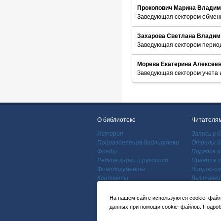
Прокопович Марина Владим
Заведующая сектором обменн
Захарова Светлана Владим
Заведующая сектором перио
Морева Екатерина Алексее
Заведующая сектором учета 
О библиотеке
Читателя
История
Запись в 
Подразделения библиотеки
Отделы б
Фонды
Порядок о
Редкие книги и рукописи
Правила п
Фонодокументы
Вопрос-о
Контакты
Выставки
На нашем сайте используются cookie–файлы
данных при помощи cookie–файлов. Подроб
2026 Научная библиотека МГУ имени М.В.