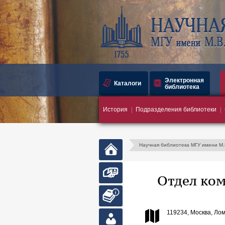
Электронная
Каталоги
библиотека
История
Подразделения библиотеки
Научная библиотека МГУ имени М
Главная
страница
Запись в
Отдел ко
библиотеку
Абонемент
119234, Москва, Лом
Личный