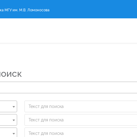
а МГУ им. М.В. Ломоносова
поиск