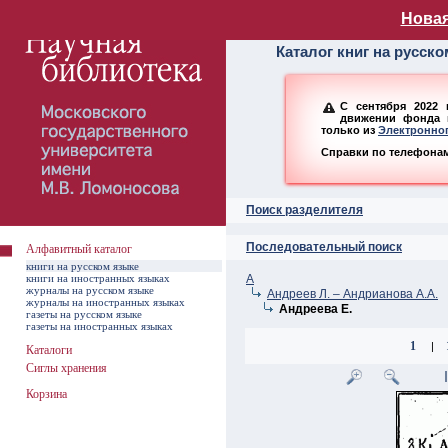
Алфавитный ката
Новая
Каталог книг на русск
С сентября 2022 
движении фонда н
только из
Электронног
Справки по телефонам:
Поиск разделителя
Последовательный поиск
Алфавитный каталог
книги на русском языке
книги на иностранных языках
А
журналы на русском языке
Андреев Л. – Андрианова А.А.
журналы на иностранных языках
Андреева Е.
газеты на русском языке
газеты на иностранных языках
1
|
Каталоги
Сиглы хранения
Корзина