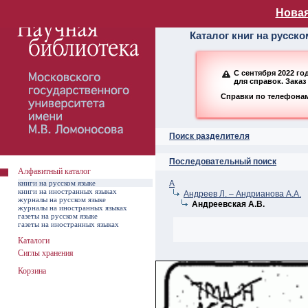
Алфавитный ката
Новая
Каталог книг на русск
С сентября 2022 г
для справок. Заказ
Справки по телефонам:
Поиск разделителя
Последовательный поиск
Алфавитный каталог
книги на русском языке
А
книги на иностранных языках
Андреев Л. – Андрианова А.А.
журналы на русском языке
Андреевская А.В.
журналы на иностранных языках
газеты на русском языке
газеты на иностранных языках
Каталоги
Сиглы хранения
Корзина