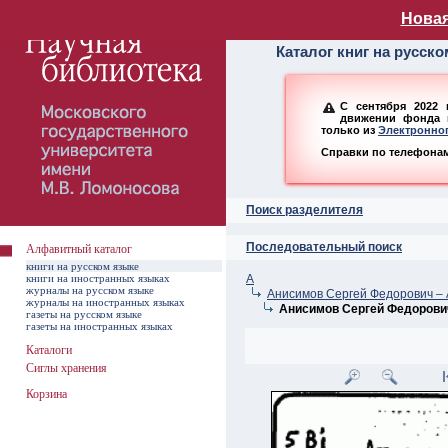
Алфавитный ката
Новая
Каталог книг на русск
С сентября 2022 
движении фонда н
только из
Электронног
Справки по телефонам:
Поиск разделителя
Последовательный поиск
Алфавитный каталог
книги на русском языке
книги на иностранных языках
А
журналы на русском языке
Анисимов Сергей Федорович – 
журналы на иностранных языках
Анисимов Сергей Федорови
газеты на русском языке
газеты на иностранных языках
Каталоги
Сиглы хранения
Корзина