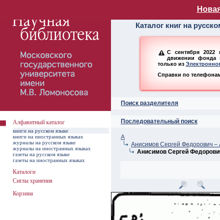
Алфавитный ката
Новая
Каталог книг на русск
С сентября 2022 
движении фонда н
только из
Электронног
Справки по телефонам:
Поиск разделителя
Последовательный поиск
Алфавитный каталог
книги на русском языке
книги на иностранных языках
А
журналы на русском языке
Анисимов Сергей Федорович – 
журналы на иностранных языках
Анисимов Сергей Федорови
газеты на русском языке
газеты на иностранных языках
Каталоги
Сиглы хранения
Корзина