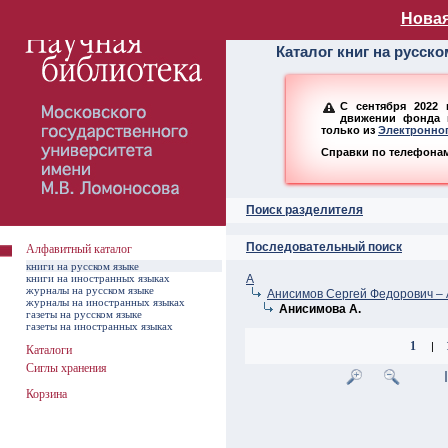
Алфавитный ката
Новая
Каталог книг на русск
С сентября 2022 
движении фонда н
только из
Электронног
Справки по телефонам:
Поиск разделителя
Последовательный поиск
Алфавитный каталог
книги на русском языке
книги на иностранных языках
А
журналы на русском языке
Анисимов Сергей Федорович – 
журналы на иностранных языках
Анисимова А.
газеты на русском языке
газеты на иностранных языках
1
|
Каталоги
Сиглы хранения
Корзина