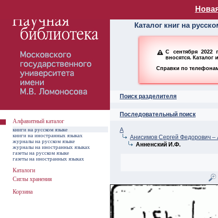
Алфавитный ката
Новая
Каталог книг на русск
С сентября 2022 
вносятся. Каталог 
Справки по телефонам:
Поиск разделителя
Последовательный поиск
Алфавитный каталог
книги на русском языке
А
книги на иностранных языках
Анисимов Сергей Федорович – 
журналы на русском языке
Анненский И.Ф.
журналы на иностранных языках
газеты на русском языке
газеты на иностранных языках
Каталоги
Сиглы хранения
Корзина