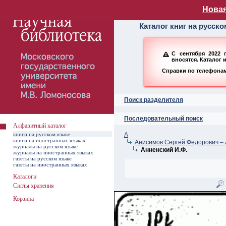
Алфавитный ката
Новая
Каталог книг на русск
С сентября 2022 
вносятся. Каталог 
Справки по телефонам:
Поиск разделителя
Последовательный поиск
Алфавитный каталог
книги на русском языке
А
книги на иностранных языках
Анисимов Сергей Федорович – 
журналы на русском языке
Анненский И.Ф.
журналы на иностранных языках
газеты на русском языке
газеты на иностранных языках
Каталоги
Сиглы хранения
Корзина