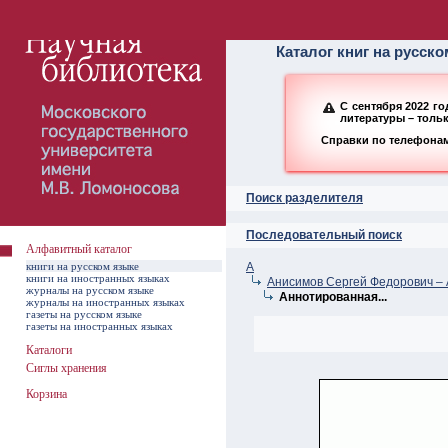
Алфавитный ката
Каталог книг на русск
С сентября 2022 г
литературы – толь
Справки по телефонам:
Поиск разделителя
Последовательный поиск
Алфавитный каталог
книги на русском языке
А
книги на иностранных языках
Анисимов Сергей Федорович – 
журналы на русском языке
Аннотированная...
журналы на иностранных языках
газеты на русском языке
газеты на иностранных языках
Каталоги
Сиглы хранения
Корзина