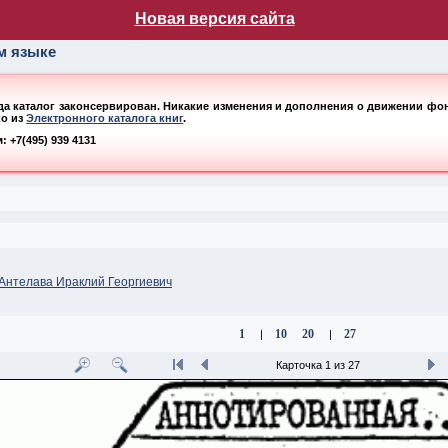
лог НБ МГУ
Новая версия сайта
ом языке
ода каталог законсервирован. Никакие изменения и дополнения о движении фонд
ко из
Электронного каталога книг
.
 +7(495) 939 4131
Антелава Ираклий Георгиевич
1
10
20
27
|
|
Карточка 1 из 27