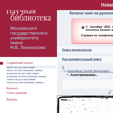
Алфавитный ката
Новая
Каталог книг на русск
С сентября 2022 
вносятся. Каталог 
Справки по телефонам:
Поиск разделителя
Последовательный поиск
Алфавитный каталог
книги на русском языке
А
книги на иностранных языках
Анисимов Сергей Федорович – 
журналы на русском языке
Аннотированная...
журналы на иностранных языках
газеты на русском языке
газеты на иностранных языках
Каталоги
Сиглы хранения
Корзина