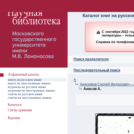
Алфавитный ката
Каталог книг на русск
С сентября 2022 г
литературы – толь
Справки по телефонам:
Поиск разделителя
Последовательный поиск
Алфавитный каталог
книги на русском языке
А
книги на иностранных языках
Анисимов Сергей Федорович – 
журналы на русском языке
Аносов А.
журналы на иностранных языках
газеты на русском языке
газеты на иностранных языках
Каталоги
Сиглы хранения
Корзина