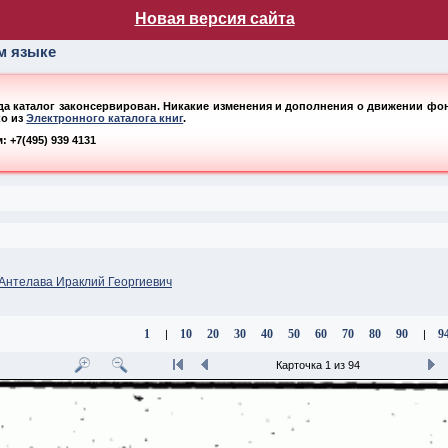
лог НБ МГУ
Новая версия сайта
ом языке
ода каталог законсервирован. Никакие изменения и дополнения о движении фонд
ко из
Электронного каталога книг
.
 +7(495) 939 4131
Антелава Ираклий Георгиевич
1
10
20
30
40
50
60
70
80
90
9
|
|
Карточка 1 из 94