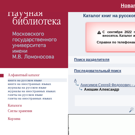
Алфавитный ката
Новая
Каталог книг на русск
С сентября 2022 
вносятся. Каталог 
Справки по телефонам:
Поиск разделителя
Последовательный поиск
Алфавитный каталог
книги на русском языке
А
книги на иностранных языках
Анисимов Сергей Федорович – 
журналы на русском языке
Аношин Александр
журналы на иностранных языках
газеты на русском языке
газеты на иностранных языках
Каталоги
Сиглы хранения
Корзина