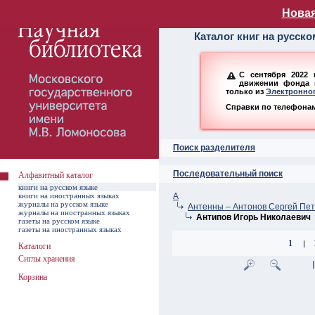
Алфавитный ката
Новая
Каталог книг на русск
С сентября 2022 
движении фонда н
только из
Электронног
Справки по телефонам:
Поиск разделителя
Последовательный поиск
Алфавитный каталог
книги на русском языке
книги на иностранных языках
А
журналы на русском языке
Антенны – Антонов Сергей Пе
журналы на иностранных языках
Антипов Игорь Николаевич
газеты на русском языке
газеты на иностранных языках
1
|
Каталоги
Сиглы хранения
Корзина