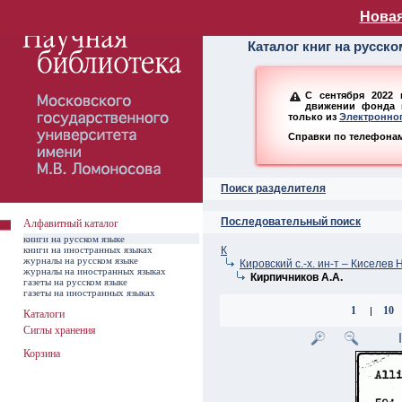
Алфавитный ката
Новая
Каталог книг на русск
С сентября 2022 
движении фонда н
только из
Электронног
Справки по телефонам:
Поиск разделителя
Последовательный поиск
Алфавитный каталог
книги на русском языке
книги на иностранных языках
К
журналы на русском языке
Кировский с.-х. ин-т – Киселев Н
журналы на иностранных языках
Кирпичников А.А.
газеты на русском языке
газеты на иностранных языках
1
10
|
Каталоги
Сиглы хранения
Корзина