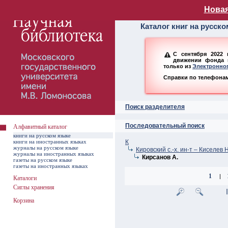
Алфавитный ката
Новая
Каталог книг на русск
С сентября 2022 
движении фонда н
только из
Электронног
Справки по телефонам:
Поиск разделителя
Последовательный поиск
Алфавитный каталог
книги на русском языке
книги на иностранных языках
К
журналы на русском языке
Кировский с.-х. ин-т – Киселев Н
журналы на иностранных языках
Кирсанов А.
газеты на русском языке
газеты на иностранных языках
1
|
Каталоги
Сиглы хранения
Корзина