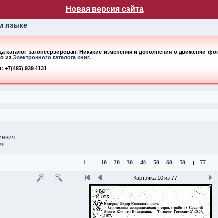
лог НБ МГУ
Новая версия сайта
ом языке
ода каталог законсервирован. Никакие изменения и дополнения о движении фонд
ко из
Электронного каталога книг
.
 +7(495) 939 4131
иевич
ич
1
10
20
30
40
50
60
70
77
|
|
Карточка 10 из 77