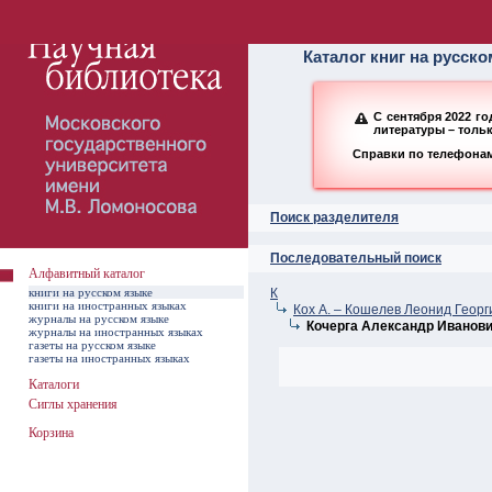
Алфавитный ката
Каталог книг на русск
С сентября 2022 г
литературы – толь
Справки по телефонам:
Поиск разделителя
Последовательный поиск
Алфавитный каталог
книги на русском языке
К
книги на иностранных языках
Кох А. – Кошелев Леонид Георг
журналы на русском языке
Кочерга Александр Иванов
журналы на иностранных языках
газеты на русском языке
газеты на иностранных языках
Каталоги
Сиглы хранения
Корзина