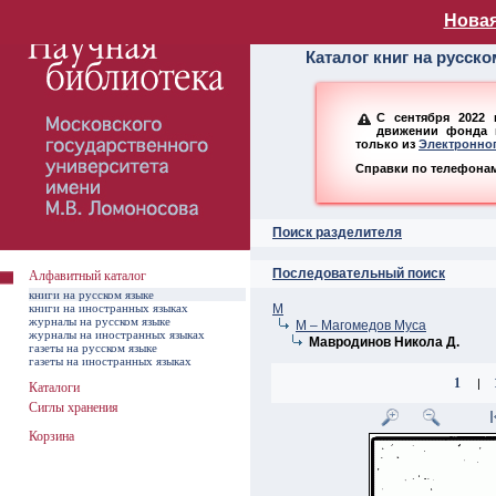
Алфавитный ката
Новая
Каталог книг на русск
С сентября 2022 
движении фонда н
только из
Электронног
Справки по телефонам:
Поиск разделителя
Последовательный поиск
Алфавитный каталог
книги на русском языке
книги на иностранных языках
М
журналы на русском языке
М – Магомедов Муса
журналы на иностранных языках
Мавродинов Никола Д.
газеты на русском языке
газеты на иностранных языках
1
|
Каталоги
Сиглы хранения
Корзина