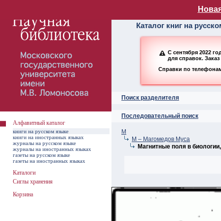
Алфавитный ката
Новая
Каталог книг на русск
С сентября 2022 г
для справок. Заказ
Справки по телефонам:
Поиск разделителя
Последовательный поиск
Алфавитный каталог
книги на русском языке
М
книги на иностранных языках
М – Магомедов Муса
журналы на русском языке
Магнитные поля в биологии
журналы на иностранных языках
газеты на русском языке
газеты на иностранных языках
Каталоги
Сиглы хранения
Корзина