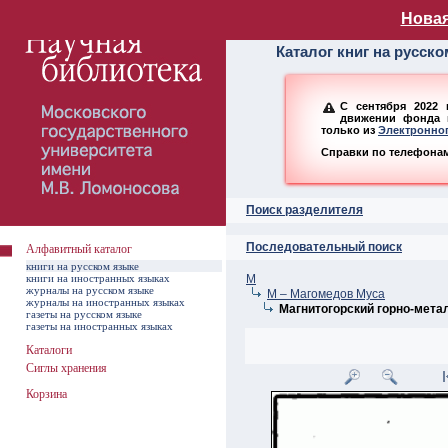
Алфавитный ката
Новая
Каталог книг на русск
С сентября 2022 
движении фонда н
только из
Электронног
Справки по телефонам:
Поиск разделителя
Последовательный поиск
Алфавитный каталог
книги на русском языке
книги на иностранных языках
М
журналы на русском языке
М – Магомедов Муса
журналы на иностранных языках
Магнитогорский горно-метал
газеты на русском языке
газеты на иностранных языках
Каталоги
Сиглы хранения
Корзина