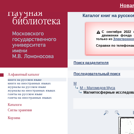
Алфавитный ката
Новая
Каталог книг на русск
С сентября 2022 
движении фонда н
только из
Электронног
Справки по телефонам:
Поиск разделителя
Последовательный поиск
Алфавитный каталог
книги на русском языке
книги на иностранных языках
М
журналы на русском языке
М – Магомедов Муса
журналы на иностранных языках
Магнитосферные исследов
газеты на русском языке
газеты на иностранных языках
Каталоги
Сиглы хранения
Корзина