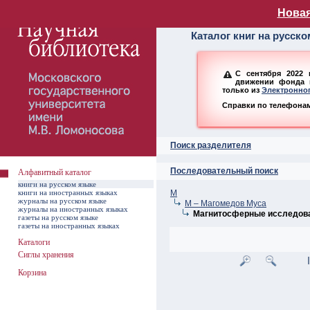
Алфавитный ката
Новая
Каталог книг на русск
С сентября 2022 
движении фонда н
только из
Электронног
Справки по телефонам:
Поиск разделителя
Последовательный поиск
Алфавитный каталог
книги на русском языке
книги на иностранных языках
М
журналы на русском языке
М – Магомедов Муса
журналы на иностранных языках
Магнитосферные исследов
газеты на русском языке
газеты на иностранных языках
Каталоги
Сиглы хранения
Корзина