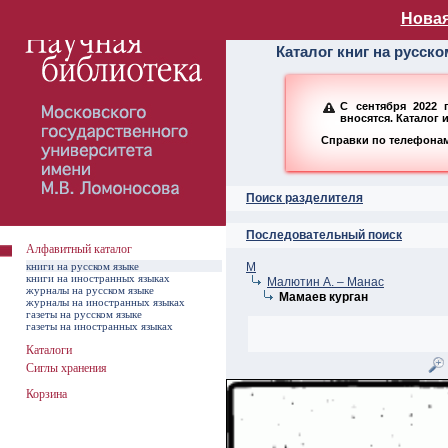
Алфавитный ката
Новая
Каталог книг на русск
С сентября 2022 
вносятся. Каталог 
Справки по телефонам:
Поиск разделителя
Последовательный поиск
Алфавитный каталог
книги на русском языке
М
книги на иностранных языках
Малютин А. – Манас
журналы на русском языке
Мамаев курган
журналы на иностранных языках
газеты на русском языке
газеты на иностранных языках
Каталоги
Сиглы хранения
Корзина