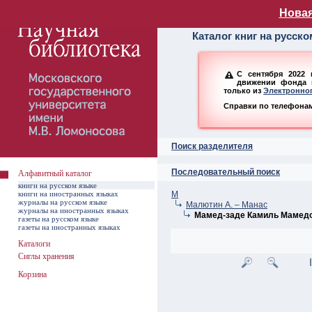
Алфавитный ката
Новая
Каталог книг на русск
С сентября 2022 
движении фонда н
только из
Электронног
Справки по телефонам:
Поиск разделителя
Последовательный поиск
Алфавитный каталог
книги на русском языке
книги на иностранных языках
М
журналы на русском языке
Малютин А. – Манас
журналы на иностранных языках
Мамед-заде Камиль Мамед
газеты на русском языке
газеты на иностранных языках
Каталоги
Сиглы хранения
Корзина