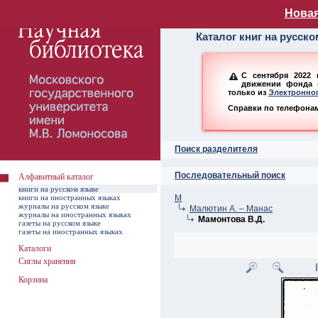
Алфавитный ката
Новая
Каталог книг на русск
С сентября 2022 
движении фонда н
только из
Электронног
Справки по телефонам:
Поиск разделителя
Последовательный поиск
Алфавитный каталог
книги на русском языке
книги на иностранных языках
М
журналы на русском языке
Малютин А. – Манас
журналы на иностранных языках
Мамонтова В.Д.
газеты на русском языке
газеты на иностранных языках
Каталоги
Сиглы хранения
Корзина