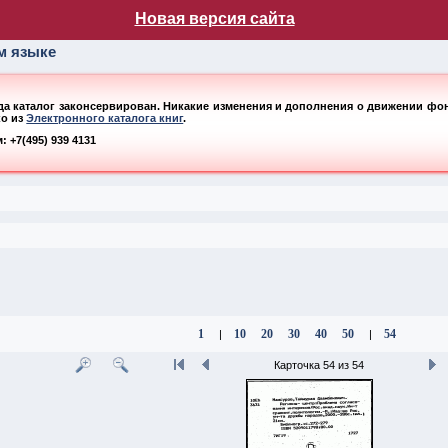
лог НБ МГУ
Новая версия сайта
ом языке
ода каталог законсервирован. Никакие изменения и дополнения о движении фонд
ко из
Электронного каталога книг
.
 +7(495) 939 4131
1
10
20
30
40
50
54
|
|
Карточка 54 из 54