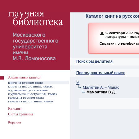
Алфавитный ката
Каталог книг на русск
С сентября 2022 г
литературы – толь
Справки по телефонам:
Поиск разделителя
Последовательный поиск
Алфавитный каталог
книги на русском языке
М
книги на иностранных языках
Малютин А. – Манас
журналы на русском языке
Мамонтова В.Д.
журналы на иностранных языках
газеты на русском языке
газеты на иностранных языках
Каталоги
Сиглы хранения
Корзина