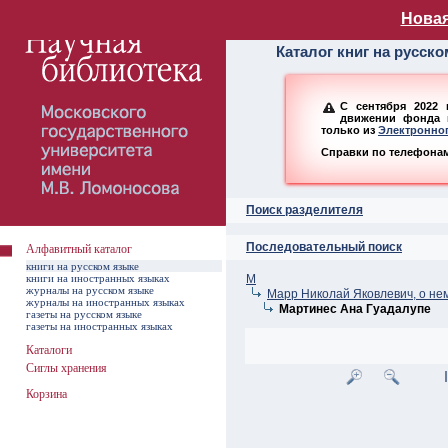
Алфавитный ката
Новая
Каталог книг на русск
С сентября 2022 
движении фонда н
только из
Электронног
Справки по телефонам:
Поиск разделителя
Последовательный поиск
Алфавитный каталог
книги на русском языке
книги на иностранных языках
М
журналы на русском языке
Марр Николай Яковлевич, о не
журналы на иностранных языках
Мартинес Ана Гуадалупе
газеты на русском языке
газеты на иностранных языках
Каталоги
Сиглы хранения
Корзина