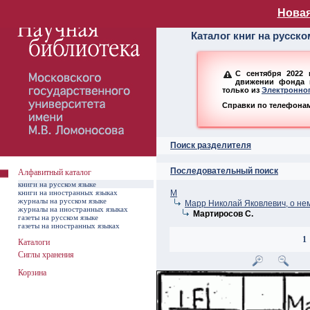
Алфавитный ката
Новая
Каталог книг на русск
С сентября 2022 
движении фонда н
только из
Электронног
Справки по телефонам:
Поиск разделителя
Последовательный поиск
Алфавитный каталог
книги на русском языке
книги на иностранных языках
М
журналы на русском языке
Марр Николай Яковлевич, о не
журналы на иностранных языках
Мартиросов С.
газеты на русском языке
газеты на иностранных языках
1
Каталоги
Сиглы хранения
Корзина