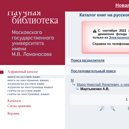
Алфавитный ката
Новая
Каталог книг на русск
С сентября 2022 
движении фонда н
только из
Электронног
Справки по телефонам:
Поиск разделителя
Последовательный поиск
Алфавитный каталог
книги на русском языке
книги на иностранных языках
М
журналы на русском языке
Марр Николай Яковлевич, о не
журналы на иностранных языках
Мартыненко А.В.
газеты на русском языке
газеты на иностранных языках
1
Каталоги
Сиглы хранения
Корзина