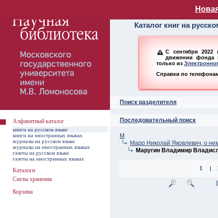
Алфавитный ката
Новая
Каталог книг на русск
С сентября 2022 
движении фонда н
только из
Электронног
Справки по телефонам:
Поиск разделителя
Последовательный поиск
Алфавитный каталог
книги на русском языке
книги на иностранных языках
М
журналы на русском языке
Марр Николай Яковлевич, о не
журналы на иностранных языках
Маругин Владимир Владис
газеты на русском языке
газеты на иностранных языках
1
|
Каталоги
Сиглы хранения
Корзина