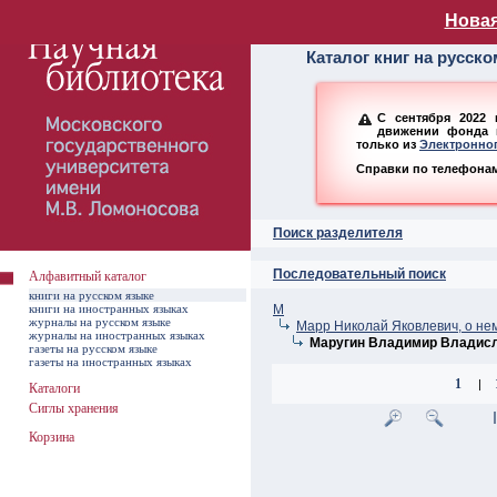
Алфавитный ката
Новая
Каталог книг на русск
С сентября 2022 
движении фонда н
только из
Электронног
Справки по телефонам:
Поиск разделителя
Последовательный поиск
Алфавитный каталог
книги на русском языке
книги на иностранных языках
М
журналы на русском языке
Марр Николай Яковлевич, о не
журналы на иностранных языках
Маругин Владимир Владис
газеты на русском языке
газеты на иностранных языках
1
|
Каталоги
Сиглы хранения
Корзина