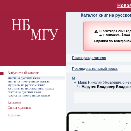
Алфавитный ката
Новая
Каталог книг на русск
С сентября 2022 г
для справок. Заказ
Справки по телефонам:
Поиск разделителя
Последовательный поиск
Алфавитный каталог
книги на русском языке
М
книги на иностранных языках
Марр Николай Яковлевич, о не
журналы на русском языке
Маругин Владимир Владис
журналы на иностранных языках
газеты на русском языке
газеты на иностранных языках
Каталоги
Сиглы хранения
Корзина