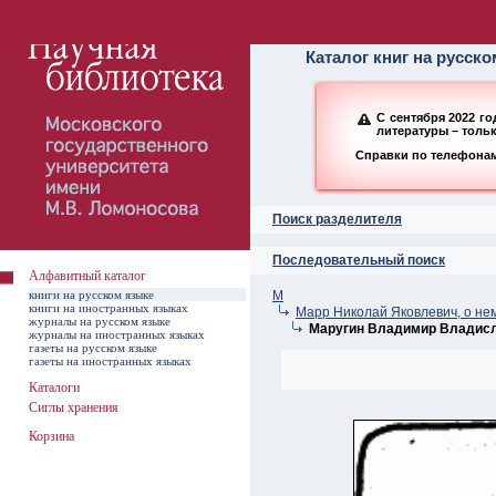
Алфавитный ката
Каталог книг на русск
С сентября 2022 г
литературы – толь
Справки по телефонам:
Поиск разделителя
Последовательный поиск
Алфавитный каталог
книги на русском языке
М
книги на иностранных языках
Марр Николай Яковлевич, о не
журналы на русском языке
Маругин Владимир Владис
журналы на иностранных языках
газеты на русском языке
газеты на иностранных языках
Каталоги
Сиглы хранения
Корзина