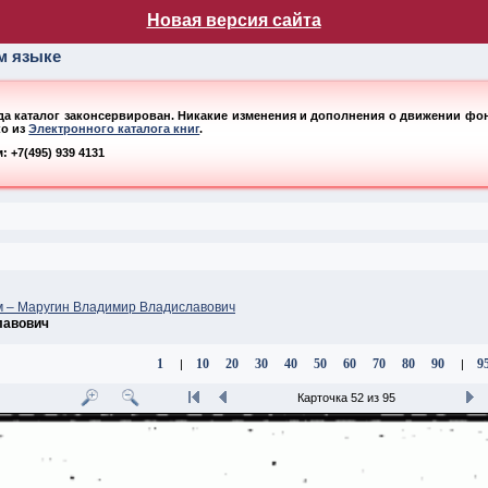
лог НБ МГУ
Новая версия сайта
ом языке
ода каталог законсервирован. Никакие изменения и дополнения о движении фонд
ко из
Электронного каталога книг
.
 +7(495) 939 4131
м – Маругин Владимир Владиславович
лавович
1
10
20
30
40
50
60
70
80
90
9
|
|
Карточка 52 из 95