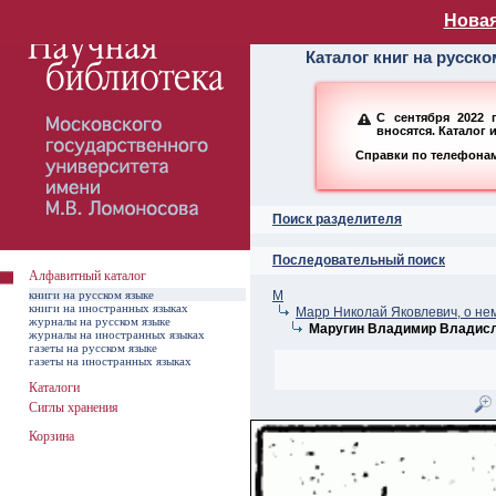
Алфавитный ката
Новая
Каталог книг на русск
С сентября 2022 
вносятся. Каталог 
Справки по телефонам:
Поиск разделителя
Последовательный поиск
Алфавитный каталог
книги на русском языке
М
книги на иностранных языках
Марр Николай Яковлевич, о не
журналы на русском языке
Маругин Владимир Владис
журналы на иностранных языках
газеты на русском языке
газеты на иностранных языках
Каталоги
Сиглы хранения
Корзина