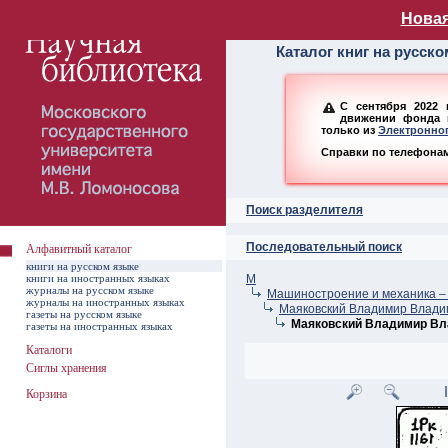
Алфавитный ката
Новая
Каталог книг на русск
С сентября 2022 
движении фонда н
только из
Электронног
Справки по телефонам:
Поиск разделителя
Последовательный поиск
Алфавитный каталог
книги на русском языке
книги на иностранных языках
М
журналы на русском языке
Машиностроение и механика –
журналы на иностранных языках
Маяковский Владимир Влади
газеты на русском языке
Маяковский Владимир Вла
газеты на иностранных языках
Каталоги
Сиглы хранения
Корзина