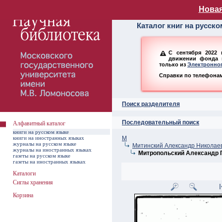
Алфавитный ката
Новая
Каталог книг на русск
С сентября 2022 
движении фонда н
только из
Электронног
Справки по телефонам:
Поиск разделителя
Последовательный поиск
Алфавитный каталог
книги на русском языке
книги на иностранных языках
М
журналы на русском языке
Митинский Александр Николаев
журналы на иностранных языках
Митропольский Александр 
газеты на русском языке
газеты на иностранных языках
Каталоги
Сиглы хранения
Корзина