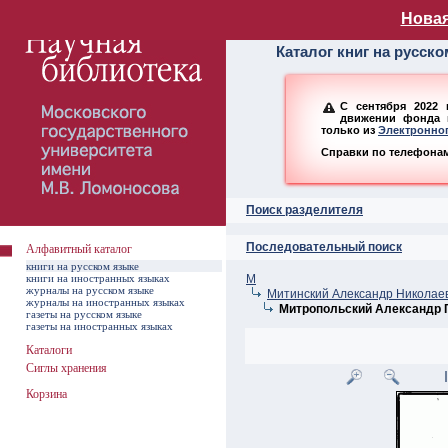
Алфавитный ката
Новая
Каталог книг на русск
С сентября 2022 
движении фонда н
только из
Электронног
Справки по телефонам:
Поиск разделителя
Последовательный поиск
Алфавитный каталог
книги на русском языке
книги на иностранных языках
М
журналы на русском языке
Митинский Александр Николаев
журналы на иностранных языках
Митропольский Александр 
газеты на русском языке
газеты на иностранных языках
Каталоги
Сиглы хранения
Корзина