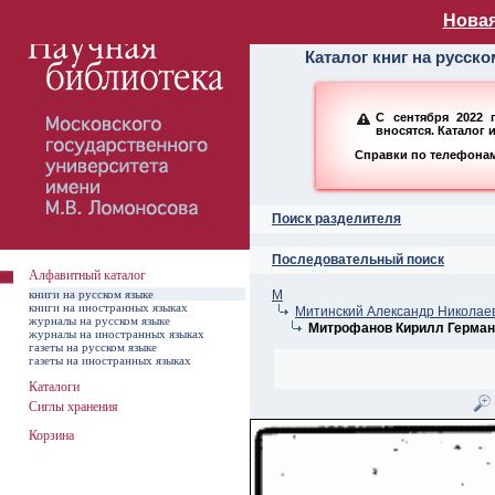
Алфавитный ката
Новая
Каталог книг на русск
С сентября 2022 
вносятся. Каталог 
Справки по телефонам:
Поиск разделителя
Последовательный поиск
Алфавитный каталог
книги на русском языке
М
книги на иностранных языках
Митинский Александр Николаев
журналы на русском языке
Митрофанов Кирилл Герман
журналы на иностранных языках
газеты на русском языке
газеты на иностранных языках
Каталоги
Сиглы хранения
Корзина