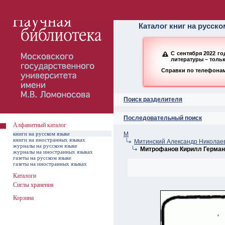
Алфавитный ката
Каталог книг на русск
С сентября 2022 г
литературы – толь
Справки по телефонам:
Поиск разделителя
Последовательный поиск
Алфавитный каталог
книги на русском языке
М
книги на иностранных языках
Митинский Александр Николаев
журналы на русском языке
Митрофанов Кирилл Герман
журналы на иностранных языках
газеты на русском языке
газеты на иностранных языках
Каталоги
Сиглы хранения
Корзина