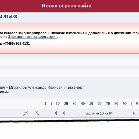
лог НБ МГУ
Новая версия сайта
ом языке
ода каталог законсервирован. Никакие изменения и дополнения о движении фонд
ко из
Электронного каталога книг
.
 +7(495) 939 4131
ич – Михайлов Александр Иванович (инженер)
ович
1
10
20
30
40
50
60
70
80
90
9
|
|
Карточка 10 из 94