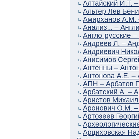
Алтайский И.Т. 
Альтер Лев Бени
Амирханов А.М. 
Анализ... – Англ
Англо-русские –
Андреев Л. – Ан
Андриевич Никол
Анисимов Серге
Антенны – Анто
Антонова А.Е. –
АПН – Арбатов Г
Арбатский А. – А
Аристов Михаил 
Аронович О.М. –
Артозеев Георги
Археологические
Арциховская На