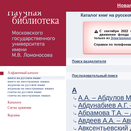
Алфавитный ката
Новая
Каталог книг на русск
С сентября 2022 
движении фонда н
только из
Электронног
Справки по телефонам:
Поиск разделителя
Алфавитный каталог
Последовательный поиск
книги на русском языке
книги на иностранных языках
журналы на русском языке
журналы на иностранных языках
А
газеты на русском языке
газеты на иностранных языках
А.А. – Абдулов М
Каталоги
Абдунабиев А.Г.
Сиглы хранения
Абрамова Т.А. –
Корзина
Авдеев А.А. – А
Авксентьевский 