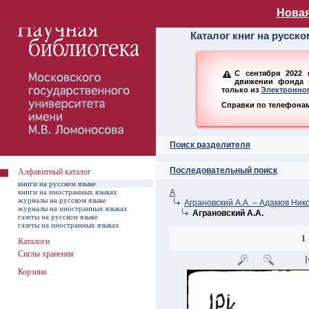
Алфавитный ката
Новая
Каталог книг на русск
С сентября 2022 
движении фонда н
только из
Электронног
Справки по телефонам:
Поиск разделителя
Последовательный поиск
Алфавитный каталог
книги на русском языке
книги на иностранных языках
А
журналы на русском языке
Аграновский А.А. – Адамов Ник
журналы на иностранных языках
Аграновский А.А.
газеты на русском языке
газеты на иностранных языках
1
Каталоги
Сиглы хранения
Корзина