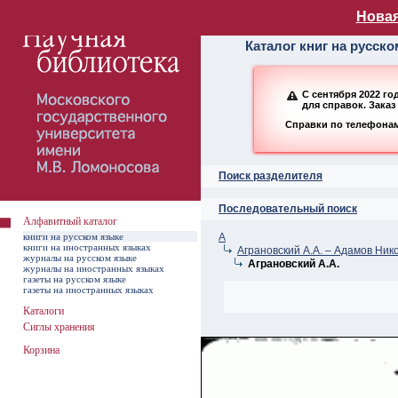
Алфавитный ката
Новая
Каталог книг на русск
С сентября 2022 г
для справок. Заказ
Справки по телефонам:
Поиск разделителя
Последовательный поиск
Алфавитный каталог
книги на русском языке
А
книги на иностранных языках
Аграновский А.А. – Адамов Ник
журналы на русском языке
Аграновский А.А.
журналы на иностранных языках
газеты на русском языке
газеты на иностранных языках
Каталоги
Сиглы хранения
Корзина