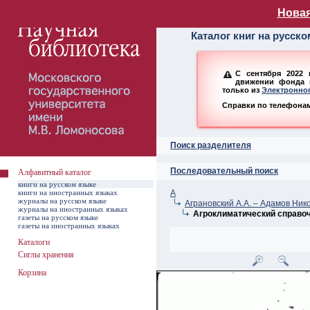
Алфавитный ката
Новая
Каталог книг на русск
С сентября 2022 
движении фонда н
только из
Электронног
Справки по телефонам:
Поиск разделителя
Последовательный поиск
Алфавитный каталог
книги на русском языке
книги на иностранных языках
А
журналы на русском языке
Аграновский А.А. – Адамов Ник
журналы на иностранных языках
Агроклиматический справоч
газеты на русском языке
газеты на иностранных языках
Каталоги
Сиглы хранения
Корзина